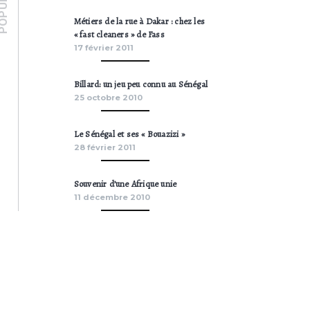
Métiers de la rue à Dakar : chez les
« fast cleaners » de Fass
17 février 2011
Billard: un jeu peu connu au Sénégal
25 octobre 2010
Le Sénégal et ses « Bouazizi »
28 février 2011
Souvenir d’une Afrique unie
11 décembre 2010