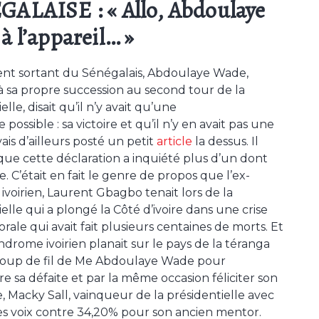
ALAISE : « Allo, Abdoulaye
à l’appareil… »
ent sortant du Sénégalais, Abdoulaye Wade,
à sa propre succession au second tour de la
elle, disait qu’il n’y avait qu’une
possible : sa victoire et qu’il n’y en avait pas une
vais d’ailleurs posté un petit
article
la dessus.
Il
 que cette déclaration a inquiété plus d’un dont
 C’était en fait le genre de propos que l’ex-
 ivoirien, Laurent Gbagbo tenait lors de la
elle qui a plongé la Côté d’ivoire dans une crise
rale qui avait fait plusieurs centaines de morts. Et
ndrome ivoirien planait sur le pays de la téranga
coup de fil de Me Abdoulaye Wade pour
re sa défaite et par la même occasion féliciter son
e, Macky Sall, vainqueur de la présidentielle avec
s voix contre 34,20% pour son ancien mentor.