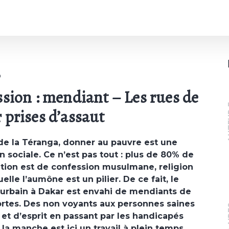
ssion : mendiant – Les rues de
A
 prises d’assaut
de la Téranga, donner au pauvre est une
n sociale. Ce n’est pas tout : plus de 80% de
ation est de confession musulmane, religion
elle l’aumône est un pilier. De ce fait, le
urbain à Dakar est envahi de mendiants de
ortes. Des non voyants aux personnes saines
PO
 et d’esprit en passant par les handicapés
la manche est ici un travail à plein temps.