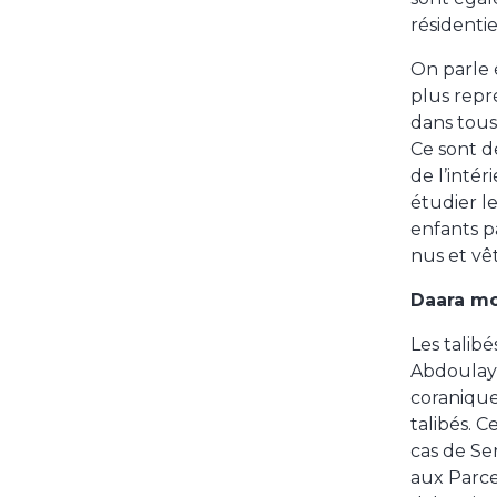
résidenti
On parle 
plus repr
dans tous
Ce sont d
de l’inté
étudier l
enfants p
nus et vêt
Daara m
Les talib
Abdoulay
coranique
talibés. 
cas de Se
aux Parcel