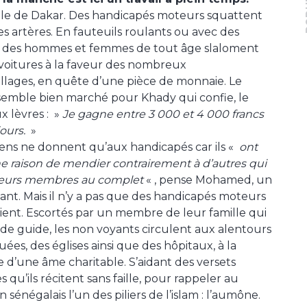
lle de Dakar. Des handicapés moteurs squattent
es artères. En fauteuils roulants ou avec des
, des hommes et femmes de tout âge slaloment
 voitures à la faveur des nombreux
lages, en quête d’une pièce de monnaie. Le
semble bien marché pour Khady qui confie, le
x lèvres : »
Je gagne entre 3 000 et 4 000 francs
jours.
»
ens ne donnent qu’aux handicapés car ils «
ont
 raison de mendier contrairement à d’autres qui
 leurs membres au complet
« , pense Mohamed, un
t. Mais il n’y a pas que des handicapés moteurs
ent. Escortés par un membre de leur famille qui
ce de guide, les non voyants circulent aux alentours
ées, des églises ainsi que des hôpitaux, à la
 d’une âme charitable. S’aidant des versets
 qu’ils récitent sans faille, pour rappeler au
énégalais l’un des piliers de l’islam : l’aumône.