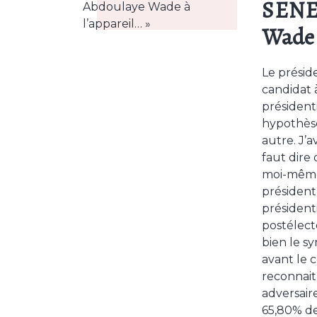
SENEG
Wade 
Le présid
candidat 
présidenti
hypothèse 
autre. J’a
faut dire
moi-même.
président
présidenti
postélecto
bien le sy
avant le 
reconnait
adversair
65,80% de