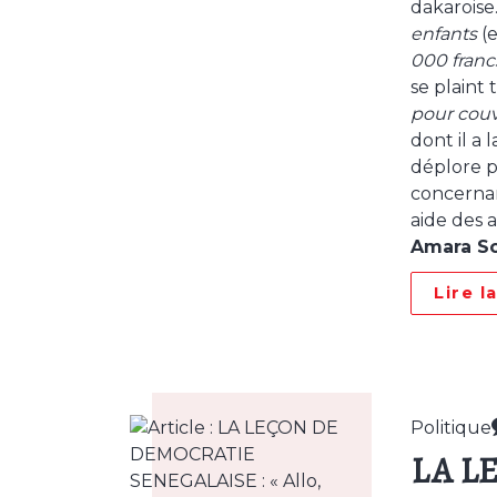
dakaroise
enfants
(
000 franc
se plaint
pour couv
dont il a 
déplore p
concernan
aide des a
Amara S
Lire l
Politique
LA L