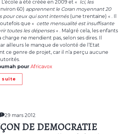
. L’école a été créée en 2009 et «
Ici, les
environ 60)
apprennent le Coran moyennant 20
s pour ceux qui sont internés
(une trentaine) « . Il
 toutefois que «
cette mensualité est insuffisante
rir toutes les dépenses
« . Malgré cela, les enfants
la charge ne mendient pas, selon ses dires. Il
ar ailleurs le manque de volonté de l’Etat
t ce genre de projet, car il n’a perçu aucune
utorités.
oumah pour
Africavox
a suite
29 mars 2012
1
EÇON DE DEMOCRATIE