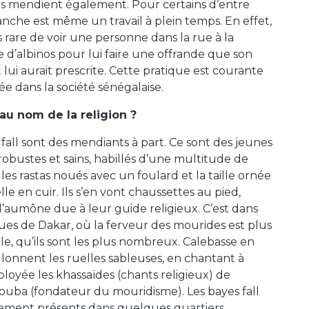
os mendient également. Pour certains d’entre
anche est même un travail à plein temps. En effet,
as rare de voir une personne dans la rue à la
 d’albinos pour lui faire une offrande que son
lui aurait prescrite. Cette pratique est courante
ée dans la société sénégalaise.
au nom de la religion ?
 fall sont des mendiants à part. Ce sont des jeunes
bustes et sains, habillés d’une multitude de
les rastas noués avec un foulard et la taille ornée
lle en cuir. Ils s’en vont chaussettes au pied,
 l’aumône due à leur guide religieux. C’est dans
eues de Dakar, où la ferveur des mourides est plus
le, qu’ils sont les plus nombreux. Calebasse en
sillonnent les ruelles sableuses, en chantant à
loyée les khassaïdes (chants religieux) de
ouba (fondateur du mouridisme). Les bayes fall
ement présents dans quelques quartiers