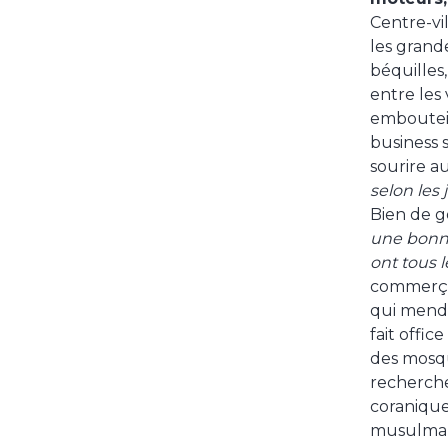
Centre-vi
les grand
béquilles
entre les
embouteil
business 
sourire au
selon les 
Bien de g
une bonne
ont tous
commerçan
qui mendi
fait offi
des mosqu
recherche
coraniques
musulman s