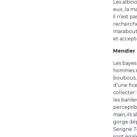
Les albin
eux, la m
il n’est p
recherche
marabout 
et accept
Mendier 
Les bayes
hommes ro
boubous, 
d’une fice
collecter
les banli
perceptib
main, ils 
gorge dép
Serigne T
sont égal