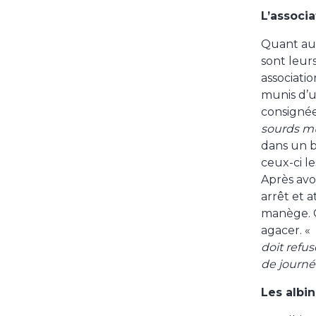
L’associ
Quant aux
sont leurs
associati
munis d’u
consignée
sourds mu
dans un b
ceux-ci l
Après avoi
arrêt et 
manège. C
agacer. «
doit refus
de journ
Les albi