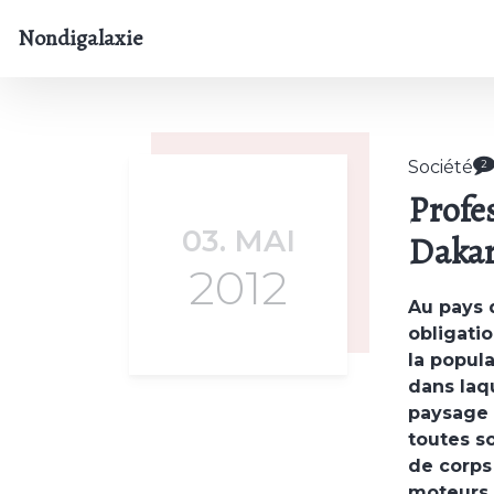
Nondigalaxie
Société
2
Profe
03. MAI
Dakar
2012
Au pays 
obligatio
la popul
dans laqu
paysage 
toutes s
de corps
moteurs, 