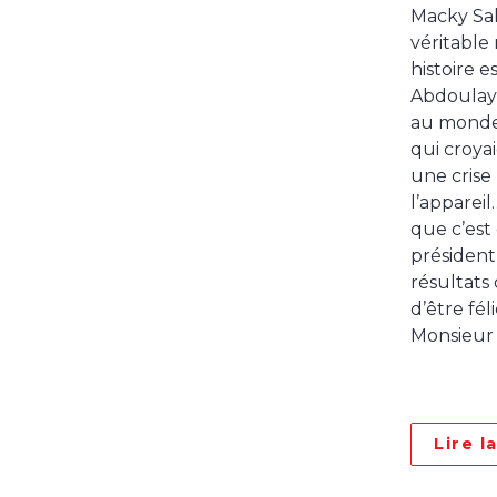
Macky Sall
véritable
histoire 
Abdoulay
au monde 
qui croyai
une crise
l’appareil
que c’est 
président
résultats 
d’être fél
Monsieur 
Lire l